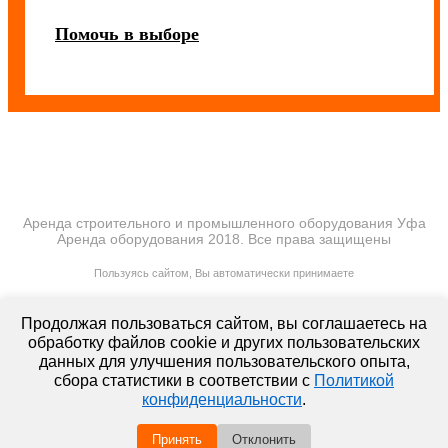
Помочь в выборе
Аренда строительного и промышленного оборудования Уфа
Аренда оборудования 2018. Все права защищены
ПОЛИТИКА КОНФИДЕНЦИАЛЬНОСТИ
Пользуясь сайтом, Вы автоматически принимаете
ПРАВИЛА ПЕРЕДАЧИ И ОБРАБОТКИ ПЕРСОНАЛЬНЫХ ДАННЫХ
lt-rent.ru
Продолжая пользоваться сайтом, вы соглашаетесь на
Аренда оборудования
обработку файлов cookie и других пользовательских
данных для улучшения пользовательского опыта,
сбора статистики в соответствии с
Политикой
конфиденциальности
.
Принять
Отклонить