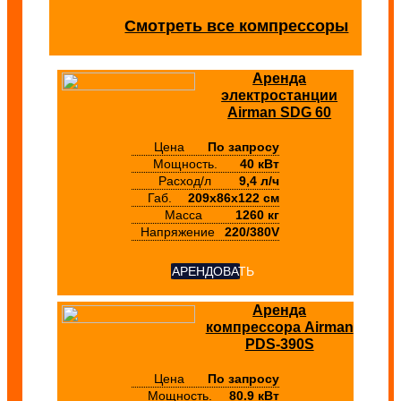
Смотреть все компрессоры
Аренда
электростанции
Airman SDG 60
Цена
По запросу
Мощность.
40 кВт
Расход/л
9,4 л/ч
Габ.
209х86х122 см
Масса
1260 кг
Напряжение
220/380V
АРЕНДОВАТЬ
Аренда
компрессора Airman
PDS-390S
Цена
По запросу
Мощность.
80.9 кВт